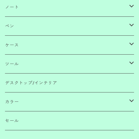
ノート
ノートブック
ペン
ノートパッド
ボールペン・サインペン
ケース
メモ
ペンシル
ペンケース
ツール
リフィル・ツール
えんぴつ
ポーチ・財布
消しゴム・のり・テープ・付箋・定規
デスクトップ/インテリア
万年筆・筆
ファイル
ハサミ・ナイフ・テープカッター
カラー
インク・リフィル
マグネット・クリップ・バンド・ペンホルダー
レッド/ピンク
セール