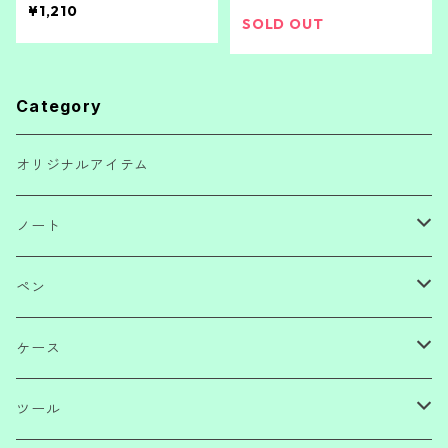
¥1,210
SOLD OUT
Category
オリジナルアイテム
ノート
ノートブック
ペン
ノートパッド
ボールペン・サインペン
ケース
メモ
ペンシル
ペンケース
ツール