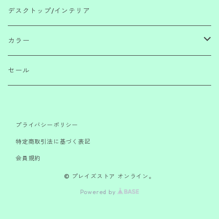
リフィル・ツール
えんぴつ
ポーチ・財布
消しゴム・のり・テープ・付箋・定規
デスクトップ/インテリア
万年筆・筆
ファイル
ハサミ・ナイフ・テープカッター
カラー
インク・リフィル
マグネット・クリップ・バンド・ペンホルダー
レッド/ピンク
セール
ブックアイテム
ブルー/グリーン
プライバシーポリシー
イエロー/オレンジ
特定商取引法に基づく表記
会員規約
パープル/ネイビー
© プレイズストア オンライン。
カーキ/ブラウン/ベージュ
Powered by