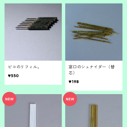
ピコのリフィル。
窓口のシュナイダー（替
芯）
¥550
¥198