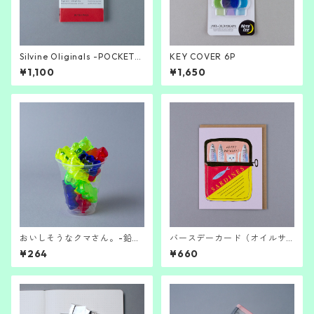
Silvine Oliginals -POCKET-
KEY COVER 6P
/Silvine
¥1,100
¥1,650
おいしそうなクマさん。-鉛筆
バースデーカード（オイルサ
削り-
ーディン）
¥264
¥660