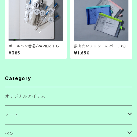
ボールペン替芯/PAPIER TIGR
揃えたいメッシュのポーチ(S)
E
¥385
¥1,650
Category
オリジナルアイテム
ノート
ノートブック
ペン