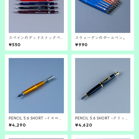
スペインのデッドストックペ
スウェーデンのボールペン。
ンシル(0.5mm)
¥550
¥990
PENCIL 5.6 SHORT -イエロ
PENCIL 5.6 SHORT -クリップ
ー-
付き-ブラック
¥4,290
¥4,620