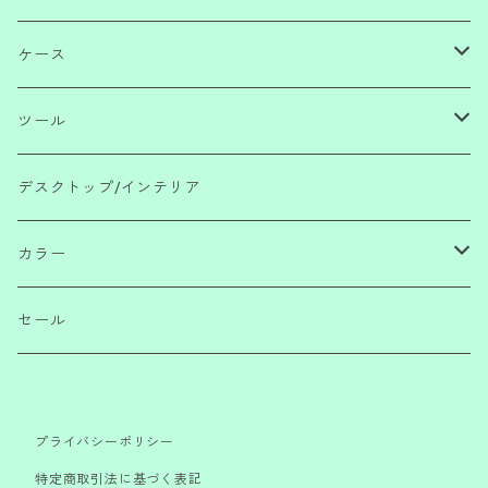
ノートパッド
ボールペン・サインペン
ケース
メモ
ペンシル
ペンケース
ツール
リフィル・ツール
えんぴつ
ポーチ・財布
消しゴム・のり・テープ・付箋・定規
デスクトップ/インテリア
万年筆・筆
ファイル
ハサミ・ナイフ・テープカッター
カラー
インク・リフィル
マグネット・クリップ・バンド・ペンホルダー
レッド/ピンク
セール
ブックアイテム
ブルー/グリーン
プライバシーポリシー
イエロー/オレンジ
特定商取引法に基づく表記