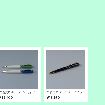
ご褒美にボールペン（今ど
ご褒美にボールペン（クラ
きレトロ）
シックと背伸び）
¥12,100
¥18,150