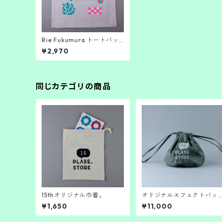
Rie Fukumura トートバッ
グ。
¥2,970
同じカテゴリの商品
15thオリジナル巾着。
オリジナルエフェクトバッ
グ。
¥1,650
¥11,000