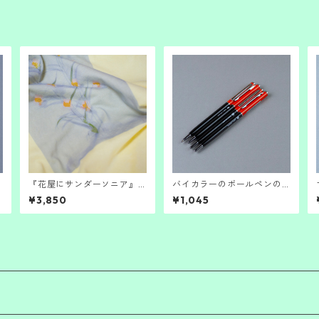
『花屋にサンダーソニア』T
バイカラーのボールペンの
シャツ。
新色（ジャパンリミテッ
¥3,850
¥1,045
ド）