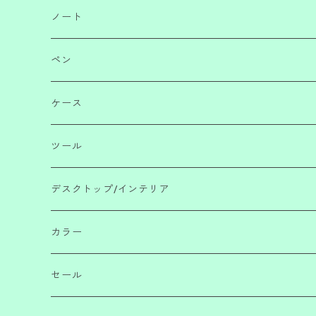
ノート
ノートブック
ペン
ノートパッド
ボールペン・サインペン
ケース
メモ
ペンシル
ペンケース
ツール
リフィル・ツール
えんぴつ
ポーチ・財布
消しゴム・のり・テープ・付箋・定規
デスクトップ/インテリア
万年筆・筆
ファイル
ハサミ・ナイフ・テープカッター
カラー
インク・リフィル
マグネット・クリップ・バンド・ペンホルダー
レッド/ピンク
セール