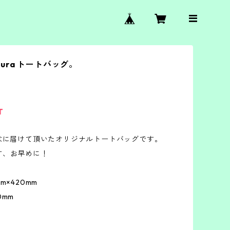
umura トートバッグ。
T
記念に届けて頂いたオリジナルトートバッグです。
す、お早めに！
m×420mm
0mm