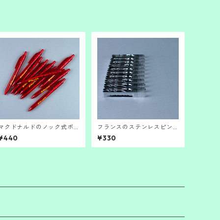
マクドナルドのノック式ボ
フランスのステンレスピン
ールペン2
チ。
¥440
¥330