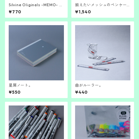
Silvine Oliginals -MEMO- /S
揃えたいメッシュのペンケー
ilvine
ス
¥770
¥1,540
星屑ノート。
曲がルーラー。
¥550
¥440