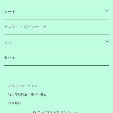
メモ
ペンシル
ペンケース
ツール
リフィル・ツール
えんぴつ
ポーチ・財布
消しゴム・のり・テープ・付箋・定規
デスクトップ/インテリア
万年筆・筆
ファイル
ハサミ・ナイフ・テープカッター
カラー
インク・リフィル
マグネット・クリップ・バンド・ペンホルダー
レッド/ピンク
セール
ブックアイテム
ブルー/グリーン
プライバシーポリシー
イエロー/オレンジ
特定商取引法に基づく表記
会員規約
パープル/ネイビー
© プレイズストア オンライン。