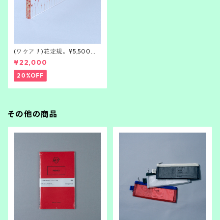
(ワケアリ)花定規。¥5,500引
き
¥22,000
20%OFF
その他の商品