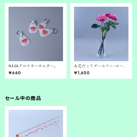
NASAグロウキーホルダー。
お花だってボールペン-ロー
ズ-
¥660
¥1,650
セール中の商品