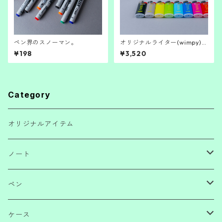
ペン界のスノーマン。
オリジナルライター(wimpy)コ
ンプリートセット。
¥198
¥3,520
Category
オリジナルアイテム
ノート
ノートブック
ペン
ノートパッド
ボールペン・サインペン
ケース